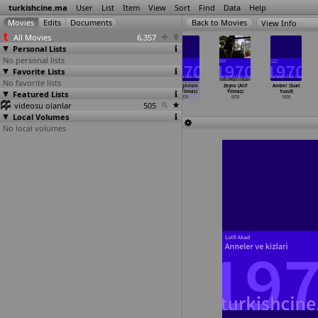
turkishcine.ma
User
List
Item
View
Sort
Find
Data
Help
View Info
All Movies
6,357
Personal Lists
No personal lists
Favorite Lists
No favorite lists
Ölüler Konuşmaz
Asktan da üstün
Darildin mi
Kara gözlüm
Zeyno (Atif
Amber (Suat
Featured Lists
ki (Yavuz
(Atif Yilmaz)
cicim bana?
(Atif Yilmaz)
Yilmaz)
Yusuf)
Yalinkiliç)
1970
(Atif Yilmaz)
1970
1970
1970
videosu olanlar
1970
1970
505
Local Volumes
No local volumes