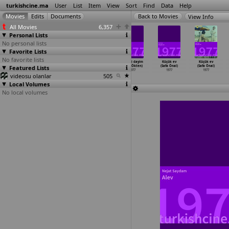
turkishcine.ma
User
List
Item
View
Sort
Find
Data
Help
View Info
All Movies
6,357
Personal Lists
No personal lists
Favorite Lists
No favorite lists
Tatli kaçik
Çöpçüler krali
Çöpçüler krali
Sevgili dayim
Küçük ev
Küçük ev
Featured Lists
(Ergin Orbey)
(Zeki Ökten)
(Zeki Ökten)
(Zeki Ökten)
(Safa Önal)
(Safa Önal)
1977
1977
1977
1977
1977
1977
videosu olanlar
505
Local Volumes
No local volumes